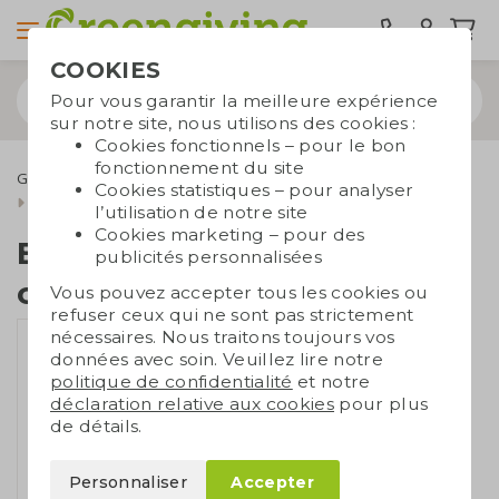
COOKIES
Pour vous garantir la meilleure expérience
sur notre site, nous utilisons des cookies :
Cookies fonctionnels – pour le bon
fonctionnement du site
Gourdes réutilisables
Gourdes en acier inoxydable
Cookies statistiques – pour analyser
Bouteille d'eau avec conteneur
l’utilisation de notre site
Cookies marketing – pour des
Bouteille d'eau avec
publicités personnalisées
conteneur
Vous pouvez accepter tous les cookies ou
refuser ceux qui ne sont pas strictement
nécessaires. Nous traitons toujours vos
données avec soin. Veuillez lire notre
politique de confidentialité
et notre
déclaration relative aux cookies
pour plus
de détails.
Personnaliser
Accepter