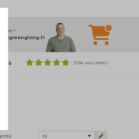
0
 d’aide ?
fo@greengiving.fr
ylos
3394 avis clients
10
ntité