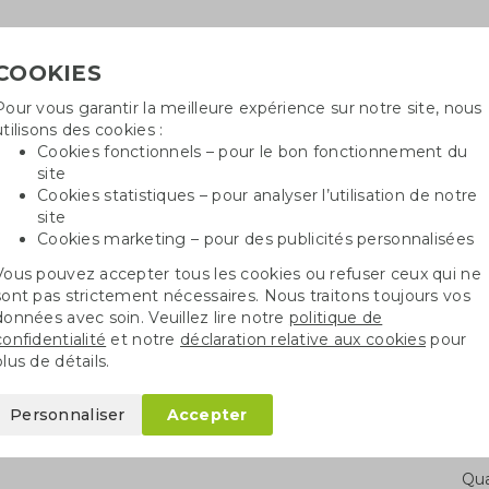
COOKIES
Pour vous garantir la meilleure expérience sur notre site, nous
Besoin
utilisons des cookies :
in
Cookies fonctionnels – pour le bon fonctionnement du
site
Cookies statistiques – pour analyser l’utilisation de notre
site
ncé
Sacs en coton
Sachets de graines
St
Cookies marketing – pour des publicités personnalisées
Vous pouvez accepter tous les cookies ou refuser ceux qui ne
ie d'énergie
Boîte d'économie d'énergie grande gaz et eau
sont pas strictement nécessaires. Nous traitons toujours vos
données avec soin. Veuillez lire notre
politique de
confidentialité
et notre
déclaration relative aux cookies
pour
d'énergie grande gaz
plus de détails.
Personnaliser
Accepter
Qua