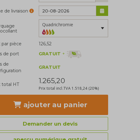
e de livraison
Quadrichromie
rquage
ocollant
x par pièce
126,52
GRATUIT
+
is de port
is de
GRATUIT
figuration
1.265,20
x total HT
Prix total incl.TVA
1.518,24
(20%)
ajouter
au panier
Demander un devis
aperçu numérique gratuit