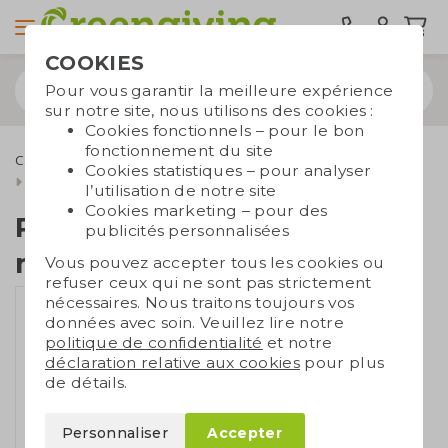
COOKIES
Pour vous garantir la meilleure expérience
sur notre site, nous utilisons des cookies :
Cookies fonctionnels – pour le bon
fonctionnement du site
Cadeaux d'affaires écologiques
Croissance et floraison
Cookies statistiques – pour analyser
Pot en bois avec menthe
l’utilisation de notre site
Cookies marketing – pour des
Pot en bois avec
publicités personnalisées
menthe
Vous pouvez accepter tous les cookies ou
refuser ceux qui ne sont pas strictement
nécessaires. Nous traitons toujours vos
données avec soin. Veuillez lire notre
politique de confidentialité
et notre
déclaration relative aux cookies
pour plus
de détails.
Personnaliser
Accepter