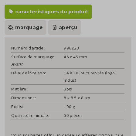
caractéristiques du produit
marquage
aperçu
Numéro d’article:
996223
Surface de marquage
45 x 45 mm
Avant
:
Délai de livraison:
14 à 18 jours ouvrés (logo
inclus)
Matière:
Bois
Dimensions:
8 x 8.5 x 8 cm
Poids:
100 g
Quantité minimale:
50 pièces
Vous souhaitez offrir un cadeau d'affaires original ? Ce