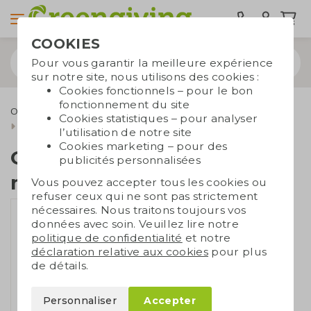
COOKIES
Pour vous garantir la meilleure expérience
sur notre site, nous utilisons des cookies :
Cookies fonctionnels – pour le bon
fonctionnement du site
Outdoor & Loisirs
Couteaux de poche et outils
Cookies statistiques – pour analyser
Couteau de poche multifonctionnel
l’utilisation de notre site
Cookies marketing – pour des
Couteau de poche
publicités personnalisées
multifonctionnel
Vous pouvez accepter tous les cookies ou
refuser ceux qui ne sont pas strictement
nécessaires. Nous traitons toujours vos
données avec soin. Veuillez lire notre
politique de confidentialité
et notre
déclaration relative aux cookies
pour plus
de détails.
Personnaliser
Accepter