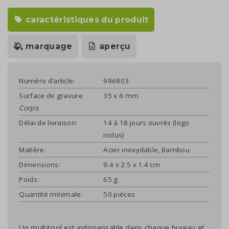
caractéristiques du produit
marquage
aperçu
Numéro d’article:
996803
Surface de gravure
35 x 6 mm
Corps
:
Délai de livraison:
14 à 18 jours ouvrés (logo
inclus)
Matière:
Acier inoxydable, Bambou
Dimensions:
9.4 x 2.5 x 1.4 cm
Poids:
65 g
Quantité minimale:
50 pièces
Un multitool est indispensable dans chaque bureau et