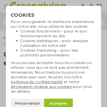
COOKIES
Pour vous garantir la meilleure expérience
sur notre site, nous utilisons des cookies :
Cookies fonctionnels – pour le bon
fonctionnement du site
Papier ensemencé
Cartes en papier ensemencé
Cookies statistiques – pour analyser
Carte en papier ensemencé A6
l’utilisation de notre site
Cookies marketing – pour des
Carte en papier
publicités personnalisées
ensemencé A6
Vous pouvez accepter tous les cookies ou
refuser ceux qui ne sont pas strictement
nécessaires. Nous traitons toujours vos
données avec soin. Veuillez lire notre
politique de confidentialité
et notre
déclaration relative aux cookies
pour plus
de détails.
Personnaliser
Accepter