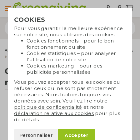
COOKIES
Pour vous garantir la meilleure expérience
sur notre site, nous utilisons des cookies :
Cookies fonctionnels – pour le bon
fonctionnement du site
Articles de bureau
carnets personnalisables
Carnets A5/A6
Cookies statistiques – pour analyser
Carnet en carton recyclé
l’utilisation de notre site
Cookies marketing – pour des
Carnet en carton
publicités personnalisées
recyclé
Vous pouvez accepter tous les cookies ou
refuser ceux qui ne sont pas strictement
nécessaires. Nous traitons toujours vos
données avec soin. Veuillez lire notre
politique de confidentialité
et notre
déclaration relative aux cookies
pour plus
de détails.
Personnaliser
Accepter