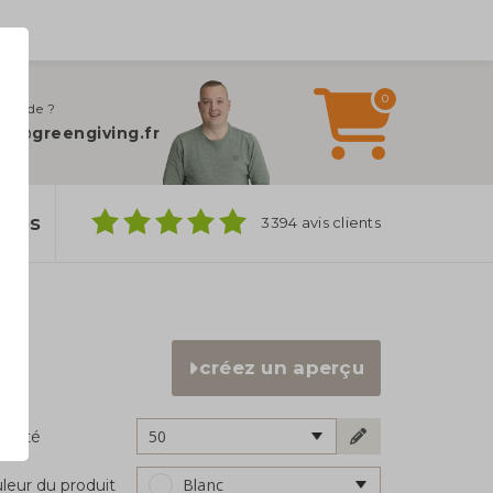
0
 d’aide ?
fo@greengiving.fr
ylos
3394 avis clients
créez un aperçu
50
ntité
Blanc
leur du produit