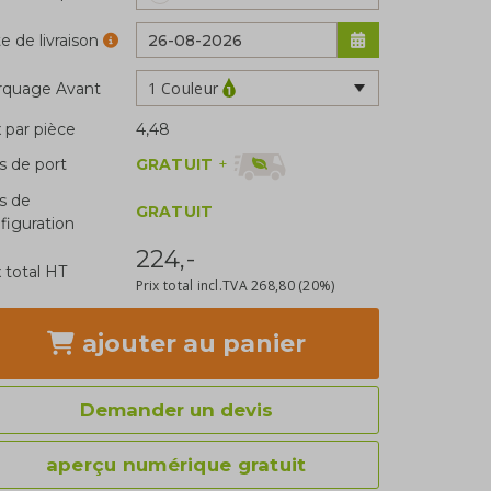
e de livraison
1 Couleur
rquage Avant
x par pièce
4,48
GRATUIT
+
is de port
is de
GRATUIT
figuration
224,-
x total HT
Prix total incl.TVA
268,80
(20%)
ajouter
au panier
Demander un devis
aperçu numérique gratuit