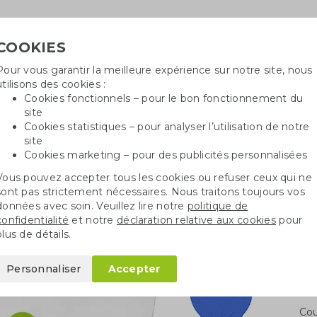
COOKIES
Pour vous garantir la meilleure expérience sur notre site, nous
Besoin
utilisons des cookies :
in
Cookies fonctionnels – pour le bon fonctionnement du
site
Cookies statistiques – pour analyser l’utilisation de notre
site
ncé
Sacs en coton
Sachets de graines
St
Cookies marketing – pour des publicités personnalisées
Vous pouvez accepter tous les cookies ou refuser ceux qui ne
iers
Cadeaux d’hiver
Grattoir à glace biodégradable
sont pas strictement nécessaires. Nous traitons toujours vos
données avec soin. Veuillez lire notre
politique de
confidentialité
et notre
déclaration relative aux cookies
pour
biodégradable
plus de détails.
Personnaliser
Accepter
Qua
Cou