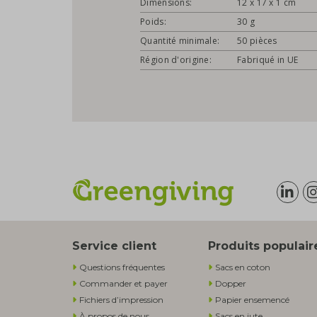
Dimensions:
12 x 17 x 1 cm
Poids:
30 g
Quantité minimale:
50 pièces
Région d'origine:
Fabriqué in UE
Service client
Produits populair
Questions fréquentes
Sacs en coton
Commander et payer
Dopper
Fichiers d’impression
Papier ensemencé
À propos de nous
Sacs en jute