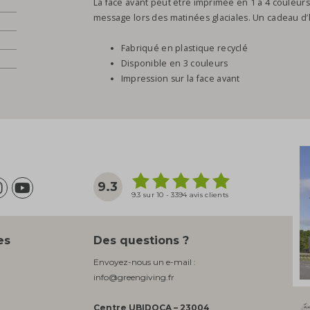
La face avant peut être imprimée en 1 à 4 couleurs
message lors des matinées glaciales. Un cadeau d’h
Fabriqué en plastique recyclé
Disponible en 3 couleurs
Impression sur la face avant
9.3
9.3 sur 10 - 3394 avis clients
es
Des questions ?
Envoyez-nous un e-mail :
info@greengiving.fr
Centre UBIDOCA – 23004