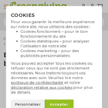
COOKIES
Pour vous garantir la meilleure expérience
sur notre site, nous utilisons des cookies :
Cookies fonctionnels – pour le bon
fonctionnement du site
Cadeaux d'affaires écologiques
Bulbes de fleurs
Cookies statistiques – pour analyser
Boîte à œufs avec 6 bulbes à fleurs
l’utilisation de notre site
Cookies marketing – pour des
Boîte à œufs avec 6
publicités personnalisées
bulbes à fleurs
Vous pouvez accepter tous les cookies ou
refuser ceux qui ne sont pas strictement
nécessaires. Nous traitons toujours vos
données avec soin. Veuillez lire notre
politique de confidentialité
et notre
déclaration relative aux cookies
pour plus
de détails.
Personnaliser
Accepter