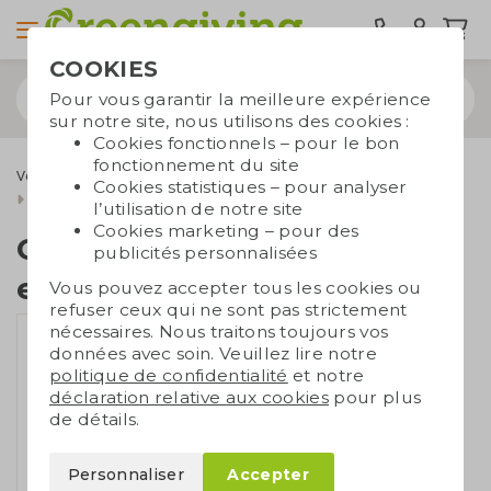
COOKIES
Pour vous garantir la meilleure expérience
sur notre site, nous utilisons des cookies :
Cookies fonctionnels – pour le bon
fonctionnement du site
Vêtements durables
Accessoires vestimentaires
Cookies statistiques – pour analyser
Casquette de baseball en coton
l’utilisation de notre site
Cookies marketing – pour des
Casquette de baseball
publicités personnalisées
en coton
Vous pouvez accepter tous les cookies ou
refuser ceux qui ne sont pas strictement
nécessaires. Nous traitons toujours vos
données avec soin. Veuillez lire notre
politique de confidentialité
et notre
déclaration relative aux cookies
pour plus
de détails.
Personnaliser
Accepter