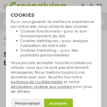
COOKIES
Pour vous garantir la meilleure expérience
sur notre site, nous utilisons des cookies :
Cookies fonctionnels – pour le bon
fonctionnement du site
Sacs durables
Sacs publicitaires
Sacs recyclés
Cookies statistiques – pour analyser
Sac de voyage pour bouteille recyclé
l’utilisation de notre site
Cookies marketing – pour des
Sac de voyage pour
publicités personnalisées
bouteille recyclé
Vous pouvez accepter tous les cookies ou
refuser ceux qui ne sont pas strictement
nécessaires. Nous traitons toujours vos
données avec soin. Veuillez lire notre
politique de confidentialité
et notre
déclaration relative aux cookies
pour plus
de détails.
Personnaliser
Accepter