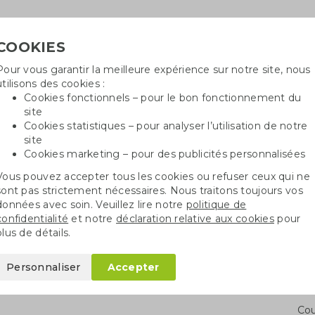
COOKIES
Pour vous garantir la meilleure expérience sur notre site, nous
Besoin
utilisons des cookies :
in
Cookies fonctionnels – pour le bon fonctionnement du
site
Cookies statistiques – pour analyser l’utilisation de notre
site
ncé
Sacs en coton
Sachets de graines
St
Cookies marketing – pour des publicités personnalisées
Vous pouvez accepter tous les cookies ou refuser ceux qui ne
es
Parapluies anti-tempête Senz°
Senz° XXL
sont pas strictement nécessaires. Nous traitons toujours vos
données avec soin. Veuillez lire notre
politique de
confidentialité
et notre
déclaration relative aux cookies
pour
plus de détails.
Personnaliser
Accepter
Qua
Cou