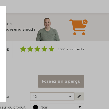
0
 d’aide ?
fo@greengiving.fr
ylos
3394 avis clients
créez un aperçu
12
ntité
Noir
leur du produit