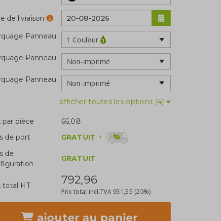
e de livraison
rquage Panneau
1 Couleur
rquage Panneau
Non-imprimé
rquage Panneau
Non-imprimé
afficher toutes les options (4)
x par pièce
66,08
GRATUIT
+
is de port
is de
GRATUIT
figuration
792,96
x total HT
Prix total incl.TVA
951,55
(20%)
ajouter
au panier