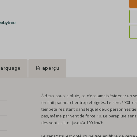
arquage
aperçu
À deux sous la pluie, ce n’est jamais évident : un s
on finit par marcher trop éloignés. Le senz° XXL est
tempête résistant dans lequel deux personnes tie
pas, même par vent de force 10. Le parapluie senz°
des vents allant jusqu’à 100 km/h.
Le senz° XXL est doté d’une tige en fibre de verre 