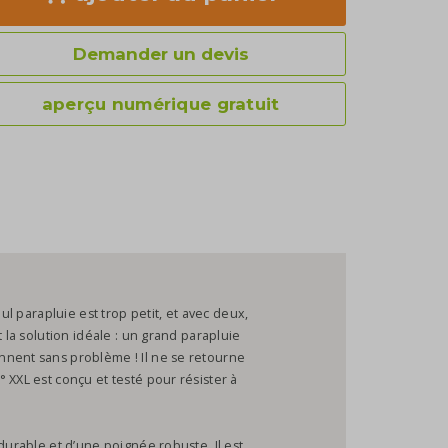
Demander un devis
aperçu numérique gratuit
eul parapluie est trop petit, et avec deux,
 la solution idéale : un grand parapluie
nnent sans problème ! Il ne se retourne
 XXL est conçu et testé pour résister à
durable et d’une poignée robuste. Il est