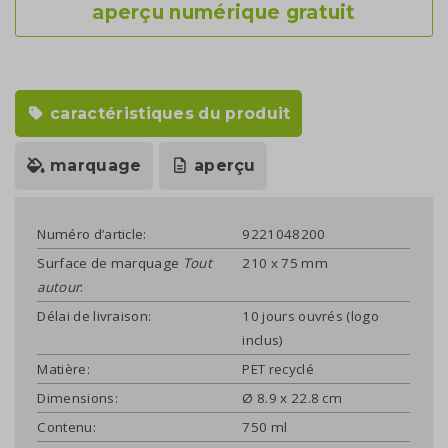
aperçu numérique gratuit
caractéristiques du produit
marquage
aperçu
Numéro d’article:
9221048200
Surface de marquage
Tout
210 x 75 mm
autour
:
Délai de livraison:
10 jours ouvrés (logo
inclus)
Matière:
PET recyclé
Dimensions:
Ø 8.9 x 22.8 cm
Contenu:
750 ml