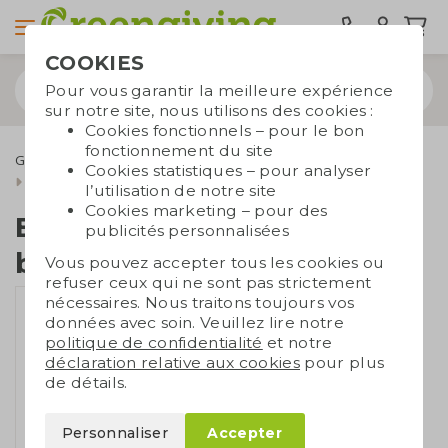
COOKIES
Pour vous garantir la meilleure expérience
sur notre site, nous utilisons des cookies :
Cookies fonctionnels – pour le bon
fonctionnement du site
Gourdes réutilisables
Gourdes
Cookies statistiques – pour analyser
Bouteille d'eau avec bouchon à paille
l’utilisation de notre site
Cookies marketing – pour des
Bouteille d'eau avec
publicités personnalisées
bouchon à paille
Vous pouvez accepter tous les cookies ou
refuser ceux qui ne sont pas strictement
nécessaires. Nous traitons toujours vos
données avec soin. Veuillez lire notre
politique de confidentialité
et notre
déclaration relative aux cookies
pour plus
de détails.
Personnaliser
Accepter