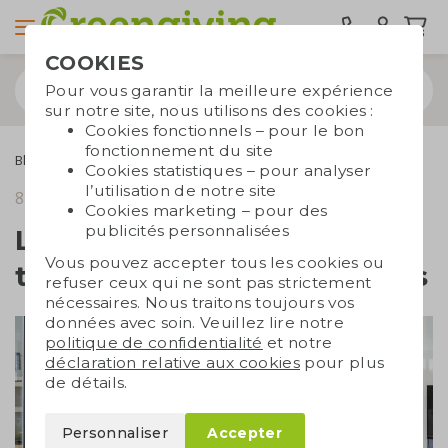
COOKIES
Pour vous garantir la meilleure expérience
sur notre site, nous utilisons des cookies :
Cookies fonctionnels – pour le bon
fonctionnement du site
Blogs
Le calendrier durable des temps forts : 7 journées clés
Cookies statistiques – pour analyser
l’utilisation de notre site
8 janvier 2026
temps de lecture 2 min.
Cookies marketing – pour des
publicités personnalisées
Le calendrier durable des
Vous pouvez accepter tous les cookies ou
temps forts : 7 journées clés
refuser ceux qui ne sont pas strictement
nécessaires. Nous traitons toujours vos
données avec soin. Veuillez lire notre
politique de confidentialité
et notre
déclaration relative aux cookies
pour plus
de détails.
Personnaliser
Accepter